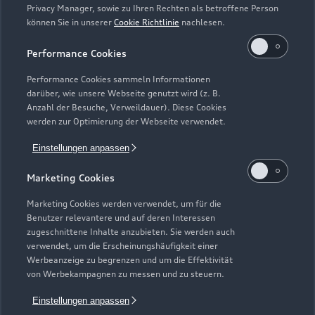
Privacy Manager, sowie zu Ihren Rechten als betroffene Person
können Sie in unserer
Cookie Richtlinie
nachlesen.
Kaufen & leasen
Alle Modelle
Performance Cookies
Modelle vergleichen
Service & Zubehör
Performance Cookies sammeln Informationen
Neuwagensuche
darüber, wie unsere Webseite genutzt wird (z. B.
Elektromodelle
Anzahl der Besuche, Verweildauer). Diese Cookies
Gebrauchtwagensuche
Support
werden zur Optimierung der Webseite verwendet.
Saisonale Angebote
Plug-in-Hybride
Gebrauchtwagen
Einstellungen anpassen
Audi Services
Über Audi
Kundenservice
Finanzierung
Marketing Cookies
Garantie
Händlersuche
Aktionen & Angebote
Unternehmen
Marketing Cookies werden verwendet, um für die
Audi digital services
Benutzer relevantere und auf deren Interessen
Audi Code
Geschäftskunden
Karriere
zugeschnittene Inhalte anzubieten. Sie werden auch
myAudi
verwendet, um die Erscheinungshäufigkeit einer
Häufige Fragen (FAQ)
Investor Relations
Werbeanzeige zu begrenzen und um die Effektivität
© 2026 AUDI AG. Alle Rechte vorbehalten
von Werbekampagnen zu messen und zu steuern.
Audi Online Beratung
Presse & Media Center
Impressum
Rechtliches
Hinweisgebersystem
Einstellungen anpassen
Online-Terminvereinbarung