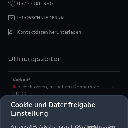
05733 881990
Info@SCHNIEDER.de
Kontaktdaten herunterladen
Öffnungszeiten
Verkauf
Geschlossen
,
öffnet am
Donnerstag
08:00
Cookie und Datenfreigabe
Service
Einstellung
Geschlossen
,
öffnet am
Donnerstag
07:30
Wir, die AUDI AG, Auto-Union-Straße 1, 85057 Ingolstadt, allein