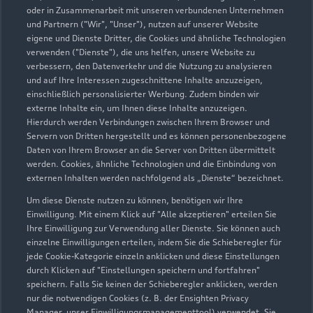
oder in Zusammenarbeit mit unseren verbundenen Unternehmen
und Partnern ("Wir", "Unser"), nutzen auf unserer Website
Teile- & Zubehörverkauf
eigene und Dienste Dritter, die Cookies und ähnliche Technologien
Geschlossen
,
öffnet am
Donnerstag
verwenden ("Dienste"), die uns helfen, unsere Website zu
07:30
verbessern, den Datenverkehr und die Nutzung zu analysieren
und auf Ihre Interessen zugeschnittene Inhalte anzuzeigen,
einschließlich personalisierter Werbung. Zudem binden wir
externe Inhalte ein, um Ihnen diese Inhalte anzuzeigen.
Hierdurch werden Verbindungen zwischen Ihrem Browser und
Servern von Dritten hergestellt und es können personenbezogene
Daten von Ihrem Browser an die Server von Dritten übermittelt
werden. Cookies, ähnliche Technologien und die Einbindung von
externen Inhalten werden nachfolgend als „Dienste“ bezeichnet.
Um diese Dienste nutzen zu können, benötigen wir Ihre
Einwilligung. Mit einem Klick auf "Alle akzeptieren" erteilen Sie
Ihre Einwilligung zur Verwendung aller Dienste. Sie können auch
einzelne Einwilligungen erteilen, indem Sie die Schieberegler für
jede Cookie-Kategorie einzeln anklicken und diese Einstellungen
durch Klicken auf "Einstellungen speichern und fortfahren"
speichern. Falls Sie keinen der Schieberegler anklicken, werden
nur die notwendigen Cookies (z. B. der Ensighten Privacy
Zur Inspektion
Manager, unser Einwilligungsmanagementtool) verwendet. Sie